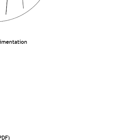
limentation
PDF)