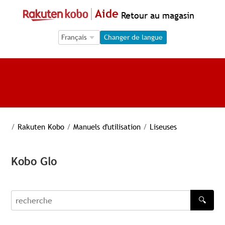
Aide
Retour au magasin
Language Selection
Language Selection
Changer de langue
/
Rakuten Kobo
/
Manuels d'utilisation
/
Liseuses
Kobo Glo
🔍
recherche