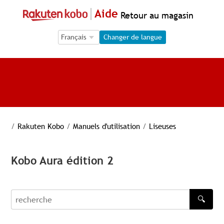
Aide
Retour au magasin
Language Selection
Language Selection
Changer de langue
/
Rakuten Kobo
/
Manuels d'utilisation
/
Liseuses
Kobo Aura édition 2
🔍
recherche