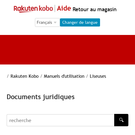
Aide
Retour au magasin
Language Selection
Language Selection
Changer de langue
/
Rakuten Kobo
/
Manuels d'utilisation
/
Liseuses
Documents juridiques
🔍
recherche