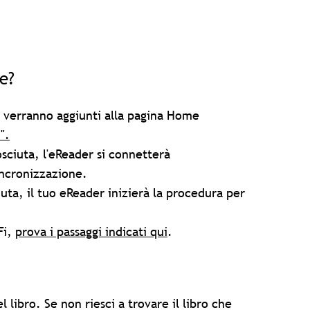
e?
ok verranno aggiunti alla pagina Home
".
osciuta, l'eReader si connetterà
incronizzazione.
iuta, il tuo eReader inizierà la procedura per
Fi,
prova i passaggi indicati qui
.
 libro. Se non riesci a trovare il libro che