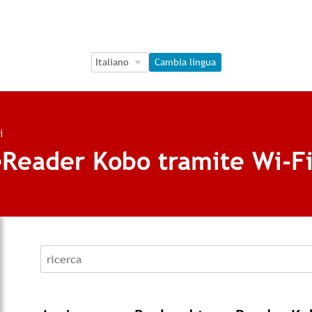
Language Selection
Language Selection
Cambia lingua
i
 eReader Kobo tramite Wi-F
recherche