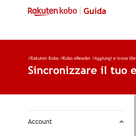
Guida
/
Rakuten Kobo
/
Kobo eReader
/
Aggiungi e trova libr
Sincronizzare il tuo
Account