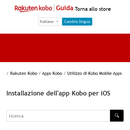
Guida
Torna allo store
Language Selection
Language Selection
Cambia lingua
/
Rakuten Kobo
/
Apps Kobo
/
Utilizzo di Kobo Mobile Apps
Installazione dell'app Kobo per iOS
🔍
recherche