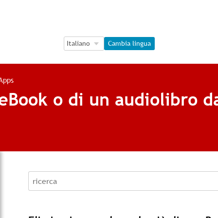
Language Selection
Language Selection
Cambia lingua
 Apps
eBook o di un audiolibro d
recherche