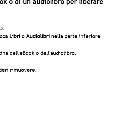
ok o di un audiolibro per liberare
s.
occa
Libri
o
Audiolibri
nella parte inferiore
ina dell'eBook o dell'audiolibro.
ideri rimuovere.