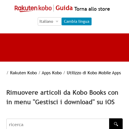
Guida
Torna allo store
Language Selection
Language Selection
Cambia lingua
/
Rakuten Kobo
/
Apps Kobo
/
Utilizzo di Kobo Mobile Apps
Rimuovere articoli da Kobo Books con
in menu "Gestisci i download" su iOS
🔍
recherche