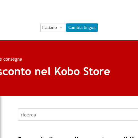
Language Selection
Language Selection
Cambia lingua
 e consegna
 sconto nel Kobo Store
recherche