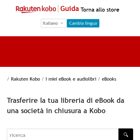
Guida
Torna allo store
Language Selection
Language Selection
Cambia lingua
/
Rakuten Kobo
/
I miei eBook e audiolibri
/
eBooks
Trasferire la tua libreria di eBook da
una società in chiusura a Kobo
🔍
recherche