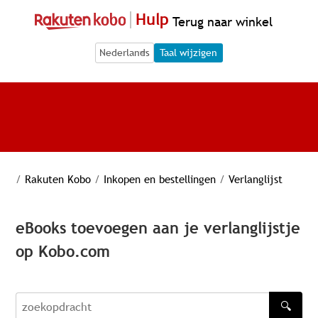
Hulp
Terug naar winkel
Language Selection
Language Selection
Taal wijzigen
/
Rakuten Kobo
/
Inkopen en bestellingen
/
Verlanglijst
eBooks toevoegen aan je verlanglijstje
op Kobo.com
🔍
zoekopdracht