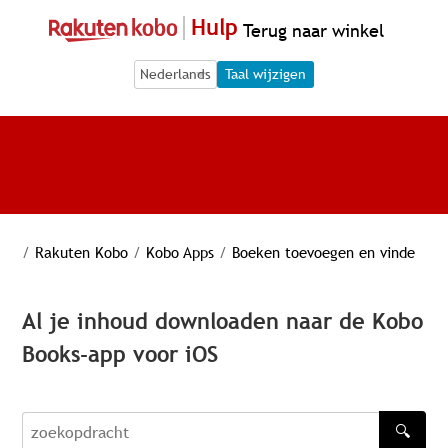
Hulp
Terug naar winkel
Language Selection
Language Selection
Taal wijzigen
/
Rakuten Kobo
/
Kobo Apps
/
Boeken toevoegen en vinde
Al je inhoud downloaden naar de Kobo
Books-app voor iOS
🔍
zoekopdracht