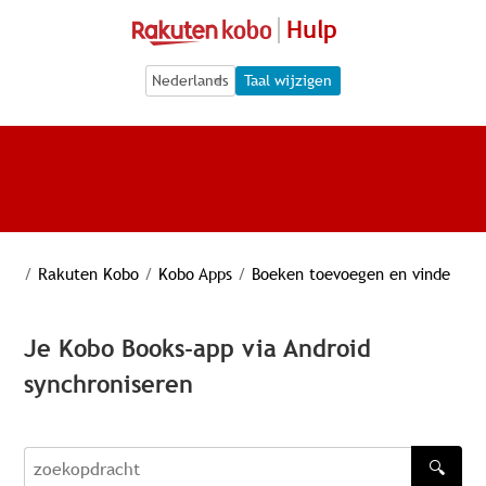
Hulp
Language Selection
Language Selection
Taal wijzigen
/
Rakuten Kobo
/
Kobo Apps
/
Boeken toevoegen en vinde
Je Kobo Books-app via Android
synchroniseren
🔍
zoekopdracht