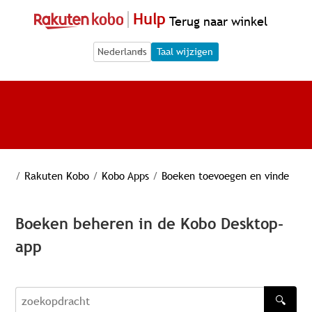
Hulp
Terug naar winkel
Language Selection
Language Selection
Taal wijzigen
/
Rakuten Kobo
/
Kobo Apps
/
Boeken toevoegen en vinde
Boeken beheren in de Kobo Desktop-
app
🔍
zoekopdracht