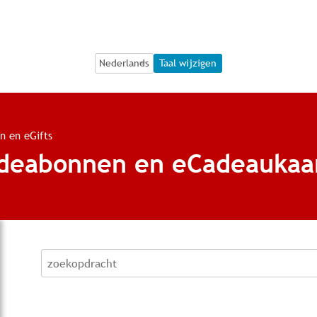
Language Selection
Language Selection
Taal wijzigen
n en eGifts
adeabonnen en eCadeaukaa
zoekopdracht