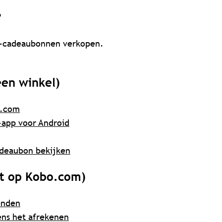
?
bo-cadeaubonnen verkopen.
en winkel)
o.com
-app voor Android
adeaubon bekijken
t op Kobo.com)
enden
ens het afrekenen