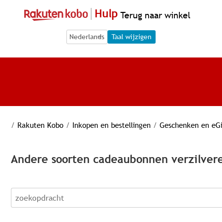
Hulp
Terug naar winkel
Language Selection
Language Selection
Taal wijzigen
/
Rakuten Kobo
/
Inkopen en bestellingen
/
Geschenken en eGi
Andere soorten cadeaubonnen verzilver
zoekopdracht