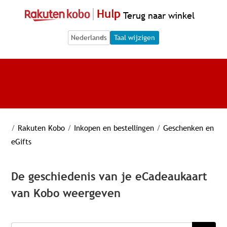
Hulp
Terug naar winkel
Language Selection
Language Selection
Taal wijzigen
/
Rakuten Kobo
/
Inkopen en bestellingen
/
Geschenken en
eGifts
De geschiedenis van je eCadeaukaart
van Kobo weergeven