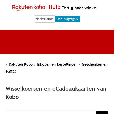
Hulp
Terug naar winkel
Language Selection
Language Selection
Taal wijzigen
/
Rakuten Kobo
/
Inkopen en bestellingen
/
Geschenken en
eGifts
Wisselkoersen en eCadeaukaarten van
Kobo