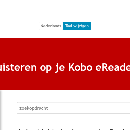
Language Selection
Language Selection
Taal wijzigen
uisteren op je Kobo eRead
zoekopdracht