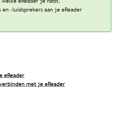
t welke eReader je hebt.
 en -luidsprekers aan je eReader
je eReader
 verbinden met je eReader