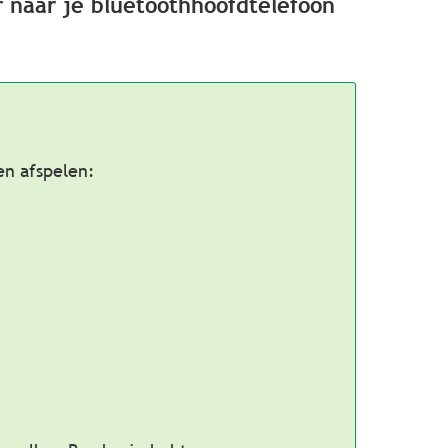
 naar je bluetoothhoofdtelefoon
en afspelen: