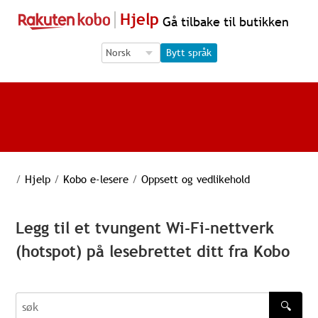
Hjelp
Gå tilbake til butikken
Language Selection
Language Selection
Bytt språk
/
Hjelp
/
Kobo e-lesere
/
Oppsett og vedlikehold
Legg til et tvungent Wi-Fi-nettverk
(hotspot) på lesebrettet ditt fra Kobo
🔍
søk