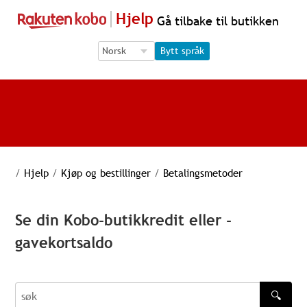
Hjelp
Gå tilbake til butikken
Language Selection
Language Selection
Bytt språk
/
Hjelp
/
Kjøp og bestillinger
/
Betalingsmetoder
Se din Kobo-butikkredit eller -
gavekortsaldo
🔍
søk