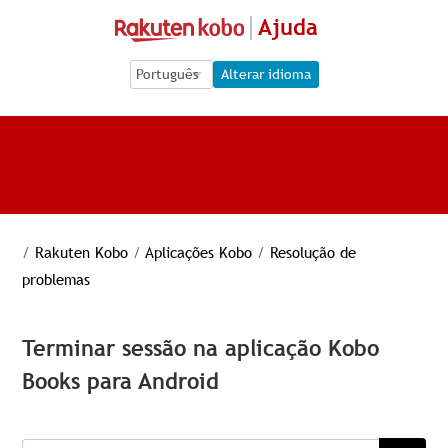
Ajuda
Language Selection
Language Selection
Alterar idioma
/
Rakuten Kobo
/
Aplicações Kobo
/
Resolução de
problemas
Terminar sessão na aplicação Kobo
Books para Android