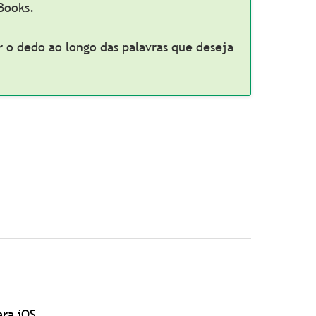
 Books.
ar o dedo ao longo das palavras que deseja
ara iOS