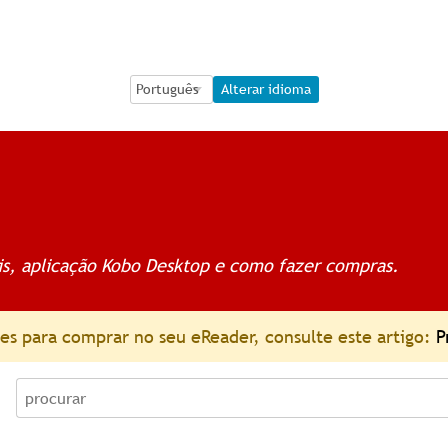
Language Selection
Language Selection
Alterar idioma
is, aplicação Kobo Desktop e como fazer compras.
es para comprar no seu eReader, consulte este artigo:
P
procurar