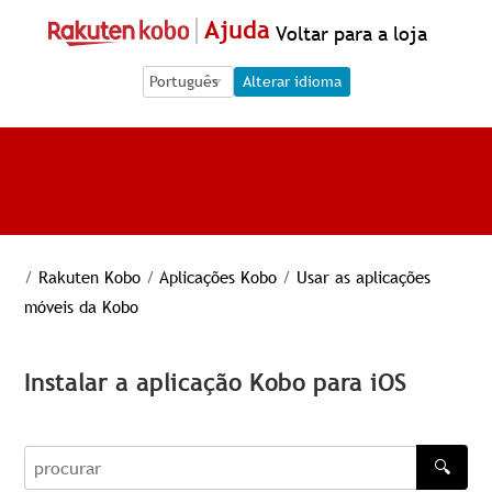
Ajuda
Voltar para a loja
Language Selection
Language Selection
Alterar idioma
/
Rakuten Kobo
/
Aplicações Kobo
/
Usar as aplicações
móveis da Kobo
Instalar a aplicação Kobo para iOS
🔍
procurar