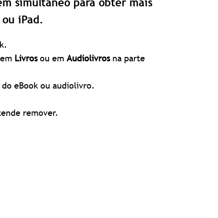
 em simultâneo para obter mais
ou iPad.
k.
e em
Livros
ou em
Audiolivros
na parte
 do eBook ou audiolivro.
etende remover.