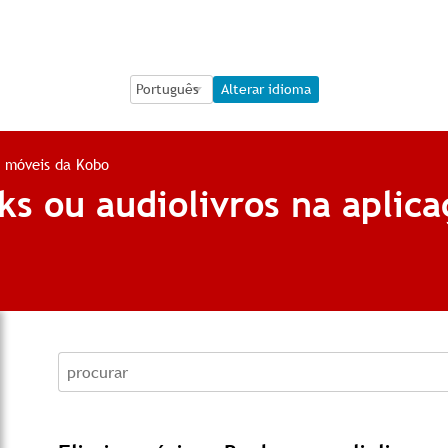
Language Selection
Language Selection
Alterar idioma
s móveis da Kobo
s ou audiolivros na aplic
procurar