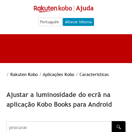
Ajuda
Language Selection
Language Selection
Alterar idioma
/
Rakuten Kobo
/
Aplicações Kobo
/
Características
Ajustar a luminosidade do ecrã na
aplicação Kobo Books para Android
🔍
procurar