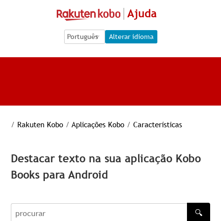
Ajuda
Language Selection
Language Selection
Alterar idioma
/
Rakuten Kobo
/
Aplicações Kobo
/
Características
Destacar texto na sua aplicação Kobo
Books para Android
🔍
procurar