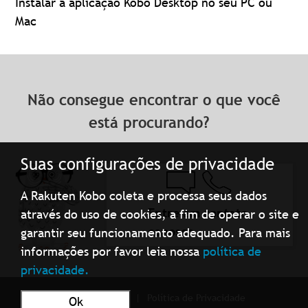
Instalar a aplicação Kobo Desktop no seu PC ou
Mac
Não consegue encontrar o que você
está procurando?
Suas configurações de privacidade
A Rakuten Kobo coleta e processa seus dados
Entre em contato
através do uso de cookies, a fim de operar o site e
conosco
garantir seu funcionamento adequado. Para mais
informações por favor leia nossa
política de
privacidade.
Condições de uso
Política de Privacidade
Ok