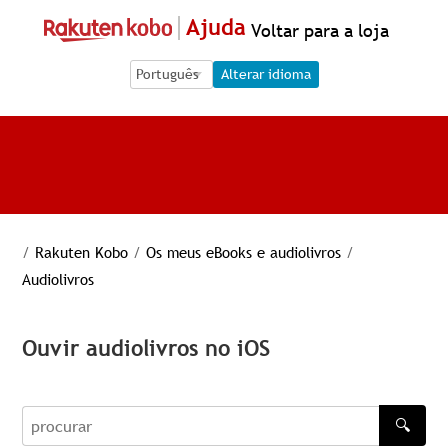
Ajuda
Voltar para a loja
Language Selection
Language Selection
Alterar idioma
/
Rakuten Kobo
/
Os meus eBooks e audiolivros
/
Audiolivros
Ouvir audiolivros no iOS
🔍
procurar