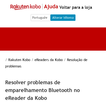
Ajuda
Voltar para a loja
Language Selection
Language Selection
Alterar idioma
/
Rakuten Kobo
/
eReaders da Kobo
/
Resolução de
problemas
Resolver problemas de
emparelhamento Bluetooth no
eReader da Kobo