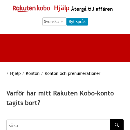
Hjälp
Återgå till affären
Language Selection
Language Selection
Byt språk
/
Hjälp
/
Konton
/
Konton och prenumerationer
Varför har mitt Rakuten Kobo-konto
tagits bort?
🔍
söka