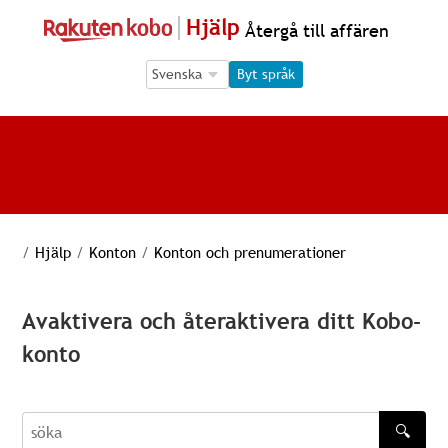
Hjälp
Återgå till affären
Language Selection
Language Selection
Byt språk
/
Hjälp
/
Konton
/
Konton och prenumerationer
Avaktivera och återaktivera ditt Kobo-
konto
🔍
söka