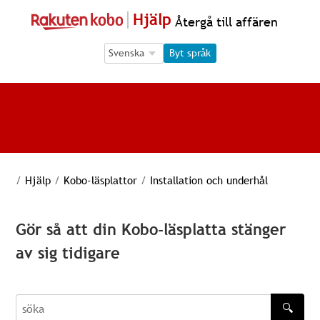
Hjälp
Återgå till affären
Language Selection
Language Selection
Byt språk
/
Hjälp
/
Kobo-läsplattor
/
Installation och underhål
Gör så att din Kobo-läsplatta stänger
av sig tidigare
🔍
söka