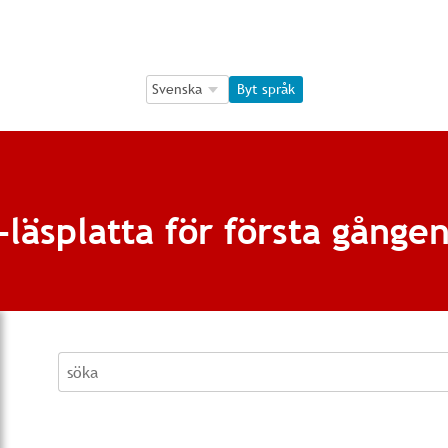
Language Selection
Language Selection
Byt språk
-läsplatta för första gånge
söka