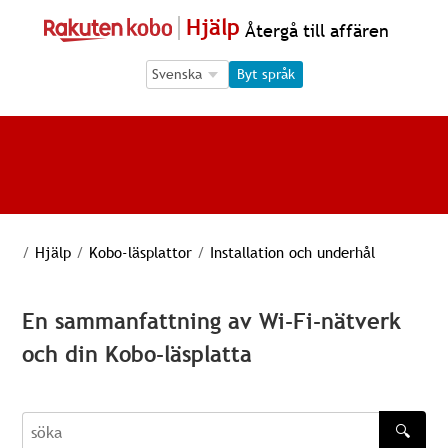
Hjälp
Återgå till affären
Language Selection
Language Selection
Byt språk
/
Hjälp
/
Kobo-läsplattor
/
Installation och underhål
En sammanfattning av Wi-Fi-nätverk
och din Kobo-läsplatta
🔍
söka