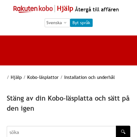
Hjälp
Återgå till affären
Language Selection
Language Selection
Byt språk
/
Hjälp
/
Kobo-läsplattor
/
Installation och underhål
Stäng av din Kobo-läsplatta och sätt på
den igen
🔍
söka