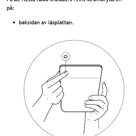
på:
baksidan av läsplattan.