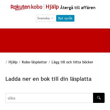
Hjälp
Återgå till affären
Language Selection
Language Selection
Byt språk
/
Hjälp
/
Kobo-läsplattor
/
Lägg till och hitta böcker
Ladda ner en bok till din läsplatta
🔍
söka