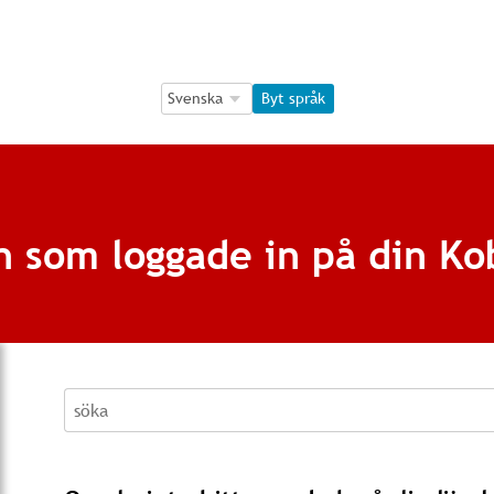
Language Selection
Language Selection
Byt språk
n som loggade in på din Ko
söka