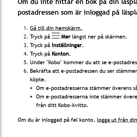
Om du inte hittar en bok på din läspla
postadressen som är inloggad på läspl
Gå till din hemskärm
.
Tryck på
Mer
längst ner på skärmen.
Tryck på
Inställningar
.
Tryck på
Konton
.
Under "Kobo" kommer du att se e-postadress
Bekräfta att e-postadressen du ser stämme
köpte.
Om e-postadresserna stämmer överens
s
Om e-postadresserna inte stämmer över
från ditt Kobo-kvitto.
Om du är inloggad på fel konto,
logga ut från di