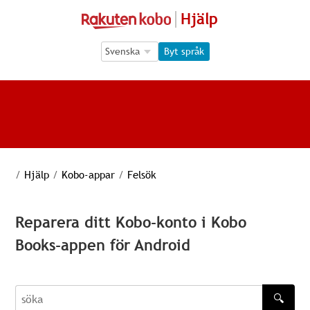
Hjälp
Language Selection
Language Selection
Byt språk
/
Hjälp
/
Kobo-appar
/
Felsök
Reparera ditt Kobo-konto i Kobo
Books-appen för Android
🔍
söka