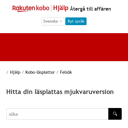
Hjälp
Återgå till affären
Language Selection
Language Selection
Byt språk
/
Hjälp
/
Kobo-läsplattor
/
Felsök
Hitta din läsplattas mjukvaruversion
🔍
söka