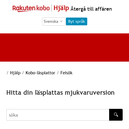
Hjälp
Återgå till affären
Language Selection
Language Selection
Byt språk
/
Hjälp
/
Kobo-läsplattor
/
Felsök
Hitta din läsplattas mjukvaruversion
🔍
söka