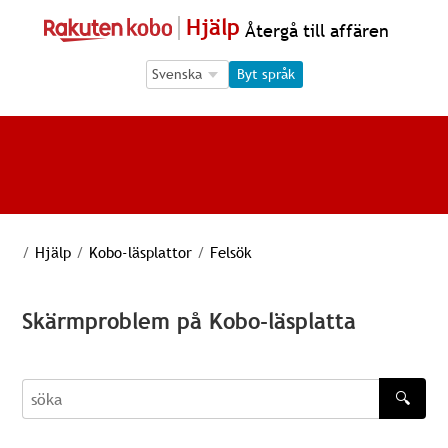
Hjälp
Återgå till affären
Language Selection
Language Selection
Byt språk
/
Hjälp
/
Kobo-läsplattor
/
Felsök
Skärmproblem på Kobo-läsplatta
🔍
söka