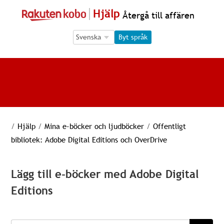
Hjälp
Återgå till affären
Language Selection
Language Selection
Byt språk
/
Hjälp
/
Mina e-böcker och ljudböcker
/
Offentligt
bibliotek: Adobe Digital Editions och OverDrive
Lägg till e-böcker med Adobe Digital
Editions