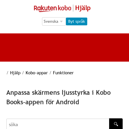
Hjälp
Language Selection
Language Selection
Byt språk
/
Hjälp
/
Kobo-appar
/
Funktioner
Anpassa skärmens ljusstyrka i Kobo
Books-appen för Android
🔍
söka