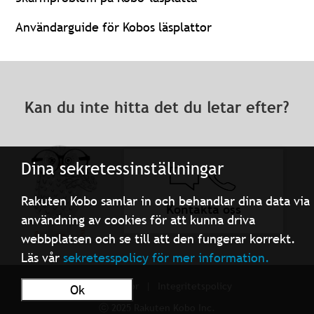
Användarguide för Kobos läsplattor
Kan du inte hitta det du letar efter?
Dina sekretessinställningar
Rakuten Kobo samlar in och behandlar dina data via
Kontakta oss
användning av cookies för att kunna driva
webbplatsen och se till att den fungerar korrekt.
Läs vår
sekretesspolicy för mer information.
Användarvillkor
Integritetspolicy
Ok
ⓒ 2025 Rakuten Kobo Inc.