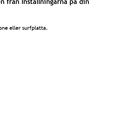
 från Inställningarna på din
ne eller surfplatta.
.