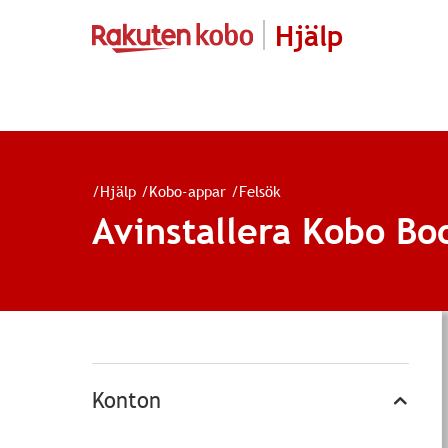
Hjälp
/
Hjälp
/
Kobo-appar
/
Felsök
Avinstallera Kobo Bo
Konton