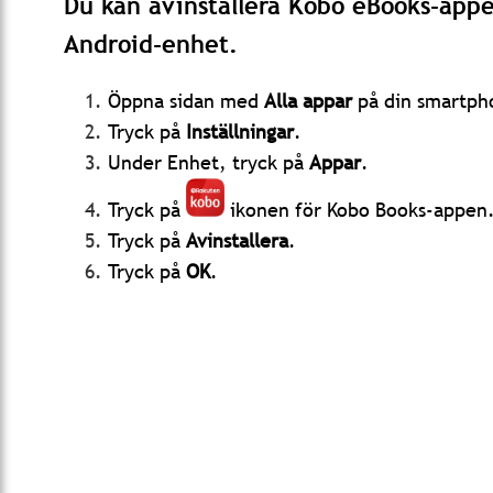
Du kan avinstallera Kobo eBooks-appen
Android-enhet.
Öppna sidan med
Alla appar
på din smartpho
Tryck på
Inställningar
.
Under Enhet, tryck på
Appar
.
Tryck på
ikonen för Kobo Books-appen
Tryck på
Avinstallera
.
Tryck på
OK
.