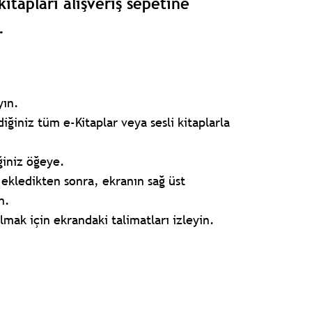
kitapları alışveriş sepetine
.
yın.
iğiniz tüm e-Kitaplar veya sesli kitaplarla
ğiniz öğeye.
e ekledikten sonra, ekranın sağ üst
n.
almak için ekrandaki talimatları izleyin.