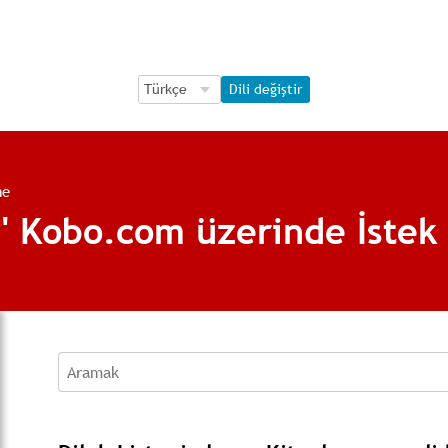
Language Selection
Language Selection
Dili değiştir
me
 ' Kobo.com üzerinde İstek
Aramak