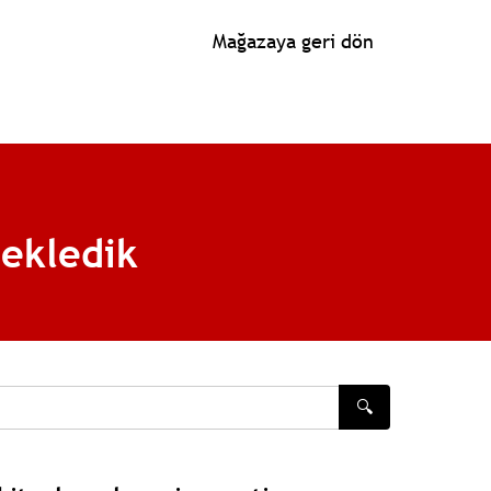
Mağazaya geri dön
 ekledik
🔍