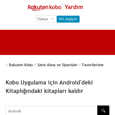
Yardım
Language Selection
Language Selection
Dili değiştir
/
Rakuten Kobo
/
Satın Alma ve Siparişler
/
Favorilerime
Kobo Uygulama için Android'deki
Kitaplığındaki kitapları kaldır
🔍
Aramak