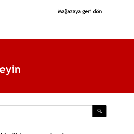
Mağazaya geri dön
leyin
🔍