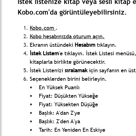
İstek listenize kitap veya sesli kitap
Kobo.com'da görüntüleyebilirsiniz.
Kobo.com
.
Kobo hesabınızda oturum açın.
Ekranın üstündeki
Hesabım
tıklayın.
İstek Listem
'e tıklayın.
İstek Listesi menüsü,
kitaplarla birlikte görünecektir.
İstek Listenizi
sıralamak
için sayfanın
en üst
Seçeneklerden birini belirleyin.
En Yüksek Puanlı
Fiyat: Düşükten Yükseğe
Fiyat: Yüksekten Düşüğe
Başlık: A'dan Z'ye
Başlık: Z'den A'ya
Tarih: En Yeniden En Eskiye