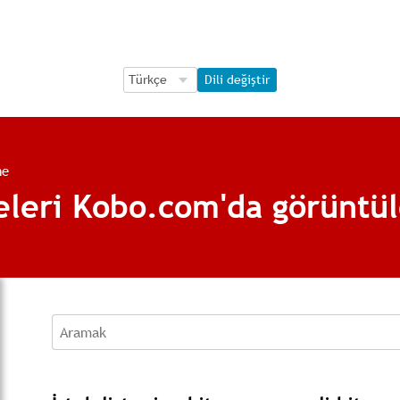
Language Selection
Language Selection
Dili değiştir
me
ğeleri Kobo.com'da görüntü
Aramak