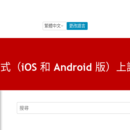
Language Selection
Language Selection
更改語言
用程式（iOS 和 Android
搜尋