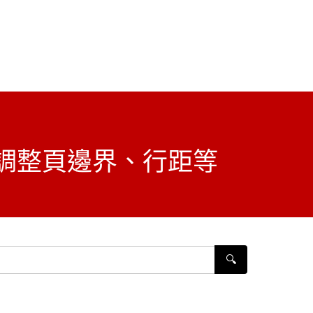
 版）上調整頁邊界、行距等
🔍