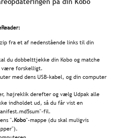
wareopdateringen på din Kobo
eReader:
 fra et af nedenstående links til din
skal du dobbelttjekke din Kobo og matche
være forskelligt.
mputer med dens USB-kabel, og din computer
r, højreklik derefter og vælg Udpak alle
ke indholdet ud, så du får vist en
anifest.md5sum"-fil.
ens "
.Kobo
"-mappe (du skal muligvis
apper").
 computeren.