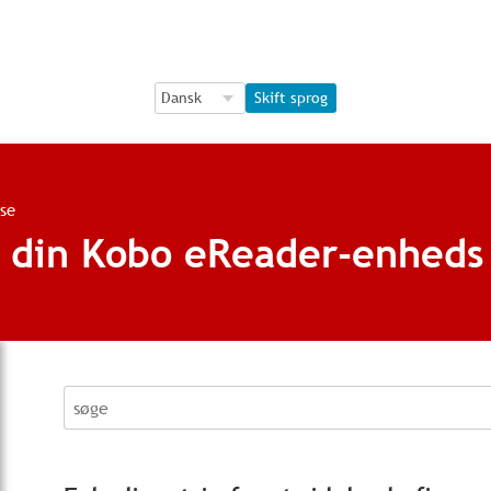
Language Selection
Language Selection
Skift sprog
se
f din Kobo eReader-enheds
søge