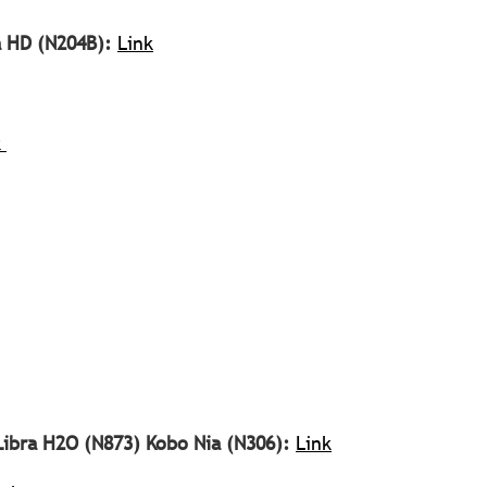
a HD (N204B):
Link
k
ibra H2O (N873) Kobo Nia (N306):
Link