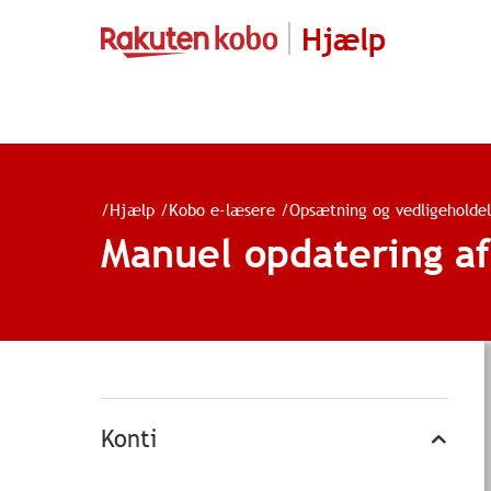
Hjælp
/
Hjælp
/
Kobo e-læsere
/
Opsætning og vedligeholdel
Manuel opdatering a
Konti