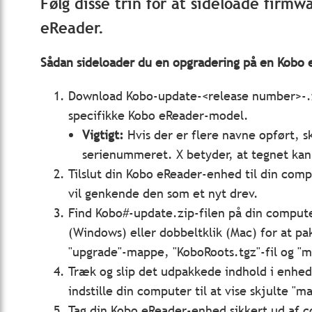
Følg disse trin for at sideloade firm
eReader.
Sådan sideloader du en opgradering på en Kobo 
Download Kobo-update-<release number>-.zip
specifikke Kobo eReader-model.
Vigtigt:
Hvis der er flere navne opført, 
serienummeret. X betyder, at tegnet kan 
Tilslut din Kobo eReader-enhed til din co
vil genkende den som et nyt drev.
Find Kobo#-update.zip-filen på din compute
(Windows) eller dobbeltklik (Mac) for at pak
"upgrade"-mappe, "KoboRoots.tgz"-fil og "m
Træk og slip det udpakkede indhold i enhed
indstille din computer til at vise skjulte "m
Tag din Kobo eReader-enhed sikkert ud af